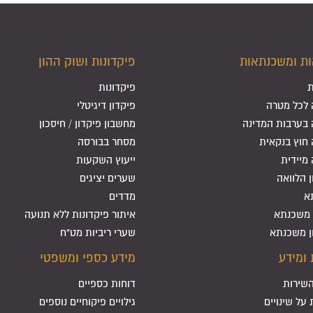
ות ומשכנתאות
פיקדונות ושוק ההון
ת
פיקדונות
 לכל מטרה
פיקדון דיגיטלי
 בערבות המדינה
מחשבון פיקדון / חיסכון
 חוץ בנקאית
מסחר בבורסה
 מיידית
ייעוץ השקעות
 הלוואה
שערים יציגים
א
מדדים
 משכנתא
איתור פיקדונות ללא תנועה
ן משכנתא
שערי ריביות מט"ח
 ומידע
מידע כספי ומשפטי
שירות
דוחות כספיים
על שינויים
גילויים פיקוחיים נוספים