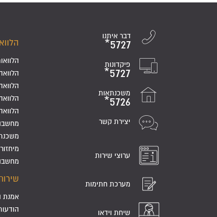
דבר איתנו
‎*5727
הלווא
הלוואו
פיקדונות
‎*5727
הלוואה
הלוואה
משכנתאות
הלוואה
‎*5726
הלוואה
יצירת קשר
מחשבון
משכנת
מיחזור
ערוצי שירות
מחשבו
שירות
מערכת חתימות
אמנת ה
הודעות 
שיחת וידאו