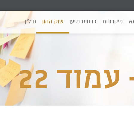
א
פיקדונות
כרטיס נטען
שוק ההון
נדל"ן
עמוד 22